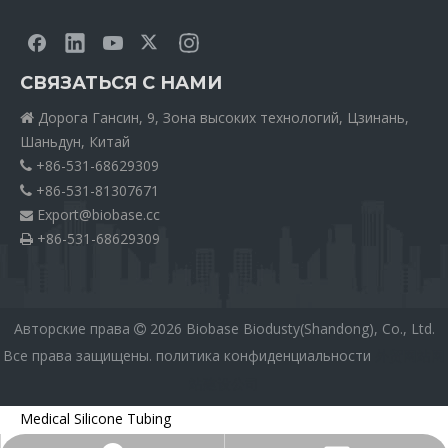
СВЯЗАТЬСЯ С НАМИ
Дорога Гансин, 9, Зона высоких технологий, Цзинань,

Шаньдун, Китай
+86-531-68629309

+86-531-81307671

Export@biobase.cc

+86-531-68629309

Авторские права
2026
Biobase Biodusty(Shandong), Co., Ltd.

Все права защищены.
политика конфиденциальности
外贸网站网
站建设公司
Medical Silicone Tubing