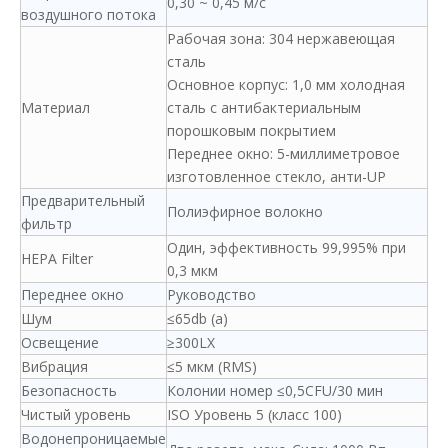
0,30 ~ 0,45 м/с
воздушного потока
Рабочая зона: 304 нержавеющая
сталь
Основное корпус: 1,0 мм холодная
Материал
сталь с антибактериальным
порошковым покрытием
Переднее окно: 5-миллиметровое
изготовленное стекло, анти-UP
Предварительный
Полиэфирное волокно
фильтр
Один, эффективность 99,995% при
HEPA Filter
0,3 мкм
Переднее окно
Руководство
Шум
≤65db (а)
Освещение
≥300LX
Вибрация
≤5 мкм (RMS)
Безопасность
Колонии номер ≤0,5CFU/30 мин
Чистый уровень
ISO Уровень 5 (класс 100)
Водонепроницаемые