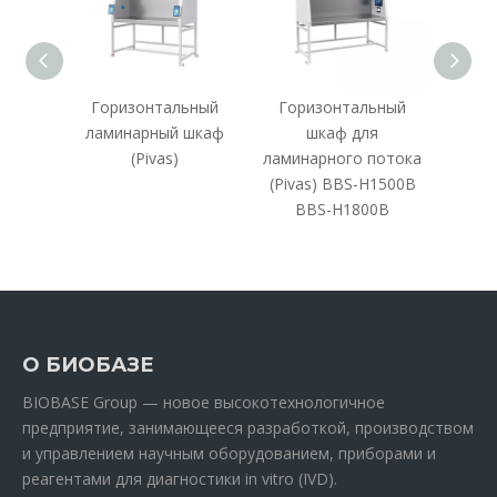
ный
Горизонтальный
Горизонтальный
Верт
шкаф
ламинарный шкаф
шкаф для
ламин
00D
(Pivas)
ламинарного потока
BK
(Pivas) BBS-H1500B
BBS-H1800B
О БИОБАЗЕ
BIOBASE Group — новое высокотехнологичное
предприятие, занимающееся разработкой, производством
и управлением научным оборудованием, приборами и
реагентами для диагностики in vitro (IVD).