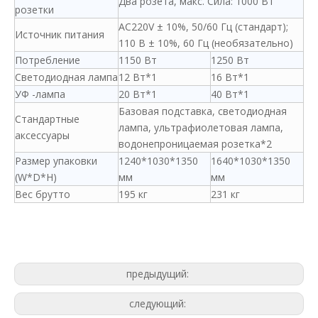
Два розета, макс. Сила: 1000 Вт
розетки
AC220V ± 10%, 50/60 Гц (стандарт);
Источник питания
110 В ± 10%, 60 Гц (необязательно)
Потребление
1150 Вт
1250 Вт
Светодиодная лампа
12 Вт*1
16 Вт*1
УФ -лампа
20 Вт*1
40 Вт*1
Базовая подставка, светодиодная
Стандартные
лампа, ультрафиолетовая лампа,
аксессуары
водонепроницаемая розетка*2
Размер упаковки
1240*1030*1350
1640*1030*1350
(W*D*H)
мм
мм
Вес брутто
195 кг
231 кг
предыдущий:
следующий: