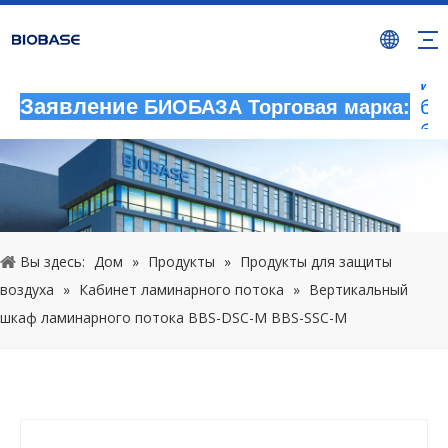
Лю
не
де
ис
бр
Заявление
БИОБАЗА Торговая марка:
бу
ра
не
на
ра
юр
Вы здесь:
Дом
»
Продукты
»
Продукты для защиты
от
20
воздуха
»
Кабинет ламинарного потока
»
Вертикальный
шкаф ламинарного потока BBS-DSC-M BBS-SSC-M