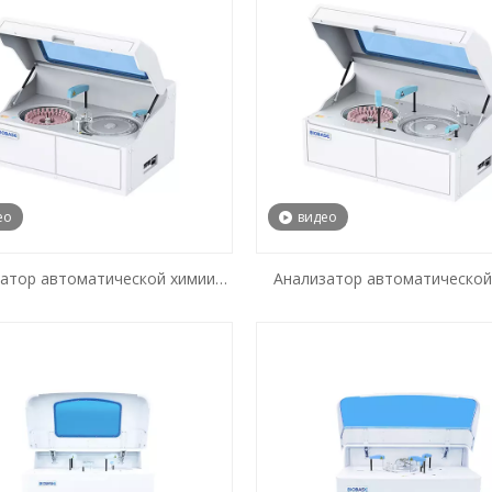
ео
видео
атор автоматической химии
Анализатор автоматической
300T/H
400T/H