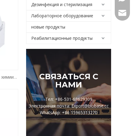
Дезинфекция и стерилизация
Export@
Лабораторное оборудование
новые продукты
Реабилитационные продукты
СВЯЗАТЬСЯ С
 химии
НАМИ
Тел: +86-531-68629309
Электронная почта: Export@biobase.cc
WhatsApp: +86 15965313270