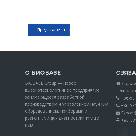
Представлять на рассмотрение
О БИОБАЗЕ
СВЯЗА
BIOBASE Group — новое
Дорога 

высокотехнологичное предприятие,
технолог
занимающееся разработкой,
+86-53

производством и управлением научным
+86-53

оборудованием, приборами и
Export

реагентами для диагностики in vitro
+86-53

(IVD).