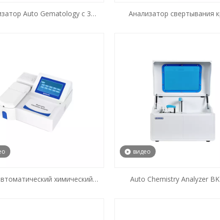
затор Auto Gematology с 3
Анализатор свертывания 
частями BH-HA310
ео
видео
втоматический химический
Auto Chemistry Analyzer BK
ализатор BIOBASE-Claire