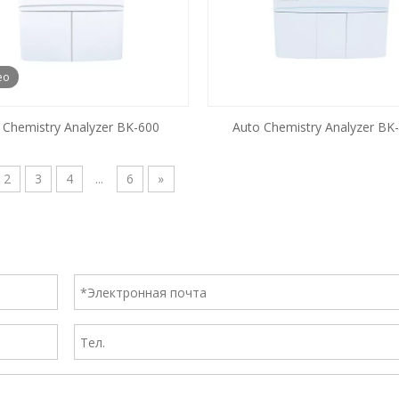
ео
 Chemistry Analyzer BK-600
Auto Chemistry Analyzer BK
2
3
4
...
6
»