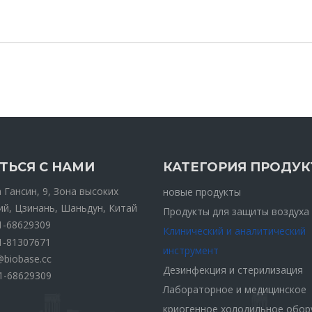
ТЬСЯ С НАМИ
КАТЕГОРИЯ ПРОДУК
Гансин, 9, Зона высоких
новые продукты
ий, Цзинань, Шаньдун, Китай
Продукты для защиты воздуха
1-68629309
Клинический и аналитический
1-81307671
инструмент
@biobase.cc
Дезинфекция и стерилизация
1-68629309
Лабораторное и медицинское
криогенное холодильное обор