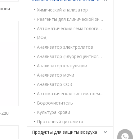
крови
Химический анализатор
Реагенты для клинической химии
Автоматический гематологический анализатор
ИФА
Анализатор электролитов
Анализатор флуоресцентного иммуноанализа
Анализатор коагуляции
Анализатор мочи
Анализатор СОЭ
Автоматическая система хемилюминесцентного иммуноанализа
Водоочиститель
Культура крови
-200
Проточный цитометр
Продукты для защиты воздуха
+86159