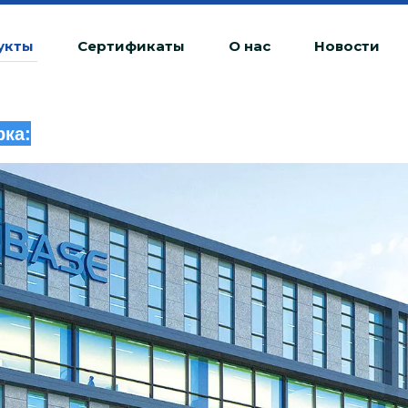
укты
Сертификаты
О нас
Новости
ка:
Любая несанкционированная деятельност
будет рассматриваться как незаконное н
юридическую ответственность.
20240510