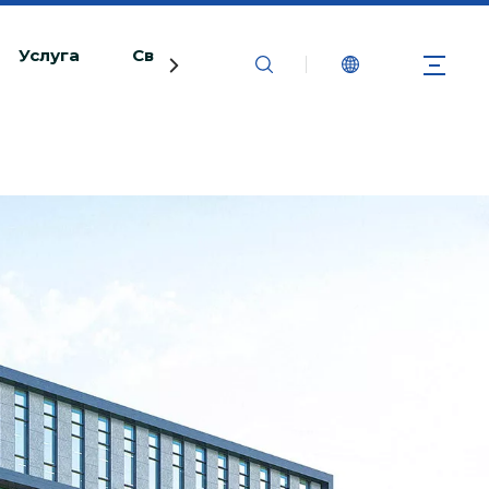
Услуга
Связаться с нами
ь с использованием бренда BIOBASE
арушение.BIOBASE расследует