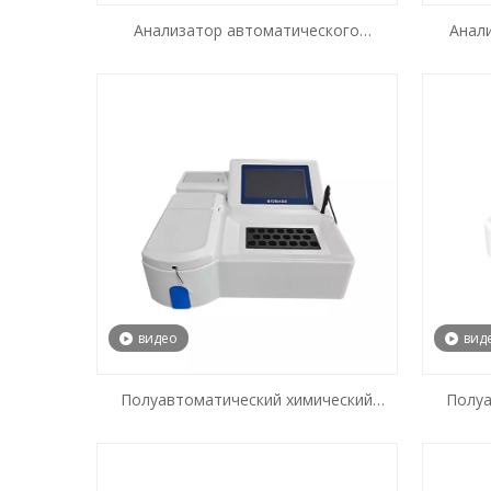
Анализатор автоматического
Анали
гематологии из 5 частей BK-6310
видео
вид
Полуавтоматический химический
Полуа
анализатор BIOBASE-Silver
ан