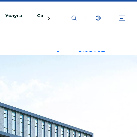
Услуга
Связаться с нами
ь с использованием бренда BIOBASE
арушение.BIOBASE расследует