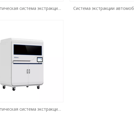
тическая система экстракции
Система экстракции автомо
леиновых кислот BK-HS96
нуклеиновой кислоты BN
тическая система экстракции
иновых кислот BK-AutoHS96