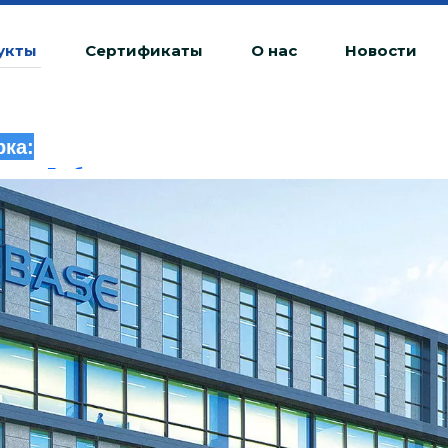
укты
Сертификаты
О нас
Новости
ка:
Любая несанкционированная деятельност
будет рассматриваться как незаконное н
юридическую ответственность.
20240510