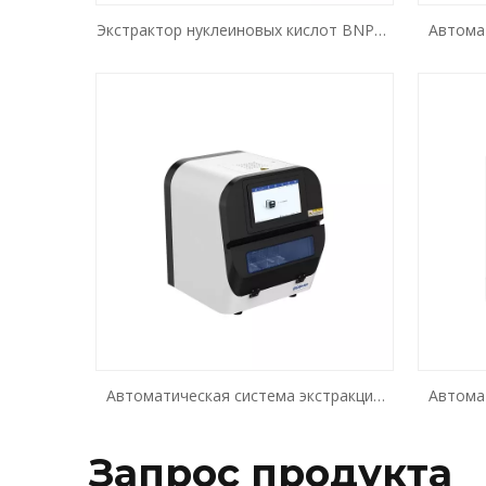
Экстрактор нуклеиновых кислот BNP32
Автома
BNP48
нук
Автоматическая система экстракции
Автома
нуклеиновых кислот BK-HS32
нукле
Запрос продукта