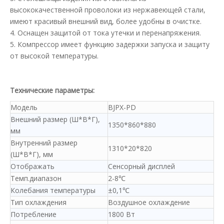
высококачественной проволоки из нержавеющей стали,
имеют красивый внешний вид, более удобны в очистке.
4. Оснащен защитой от тока утечки и перенапряжения.
5. Компрессор имеет функцию задержки запуска и защиту
от высокой температуры.
Технические параметры:
Модель
BJPX-PD
Внешний размер (Ш*В*Г),
1350*860*880
мм
Внутренний размер
1310*20*820
(Ш*В*Г), мм
Отображать
Сенсорный дисплей
Темп.диапазон
2-8℃
Колебания температуры
±0,1℃
Тип охлаждения
Воздушное охлаждение
Потребление
1800 Вт