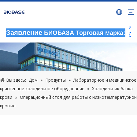
Лю
не
де
ис
Заявление
БИОБАЗА Торговая марка:
бр
бу
ра
не
на
ра
юр
Вы здесь:
Дом
»
Продукты
»
Лабораторное и медицинское
от
криогенное холодильное оборудование
»
Холодильник банка
20
крови
»
Операционный стол для работы с низкотемпературной
кровью