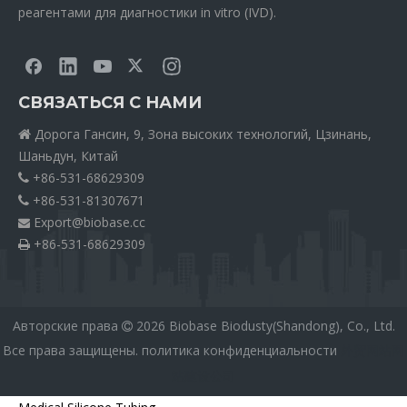
реагентами для диагностики in vitro (IVD).
СВЯЗАТЬСЯ С НАМИ
Дорога Гансин, 9, Зона высоких технологий, Цзинань,

Шаньдун, Китай
+86-531-68629309

+86-531-81307671

Export@biobase.cc

+86-531-68629309

Авторские права
2026
Biobase Biodusty(Shandong), Co., Ltd.

Все права защищены.
политика конфиденциальности
外贸网站网
站建设公司