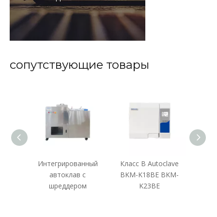
сопутствующие товары
ный
Интегрированный
Класс B Autoclave
Ульт
50L
автоклав с
BKM-K18BE BKM-
шреддером
K23BE
д