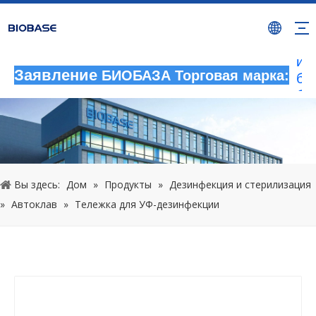
Лю
не
де
ис
бр
Заявление
БИОБАЗА Торговая марка:
бу
ра
не
на
ра
юр
Вы здесь:
Дом
»
Продукты
»
Дезинфекция и стерилизация
от
»
Автоклав
»
Тележка для УФ-дезинфекции
20