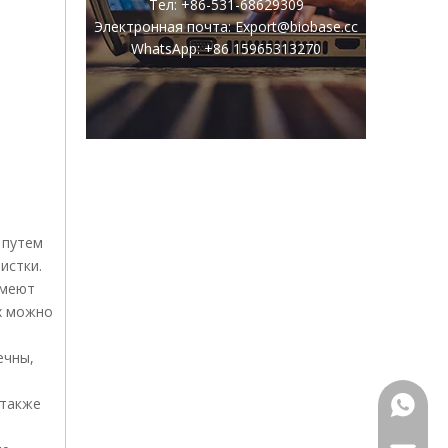
Тел: +86-531-68629309
Электронная почта: Export@biobase.cc
WhatsApp: +86 15965313270
 путем
истки.
имеют
х можно
ечны,
 также
+86159