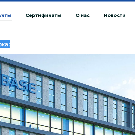
укты
Сертификаты
О нас
Новости
ка:
Любая несанкционированная деятельност
будет рассматриваться как незаконное н
юридическую ответственность.
20240510