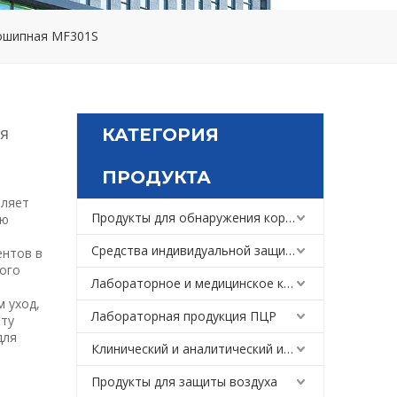
вошипная MF301S
я
КАТЕГОРИЯ
ПРОДУКТА
вляет
Продукты для обнаружения коронавируса
ую
Средства индивидуальной защиты
ентов в
ного
Лабораторное и медицинское криогенное холодильное оборудование
 уход,
Лабораторная продукция ПЦР
оту
для
Клинический и аналитический инструмент
Продукты для защиты воздуха