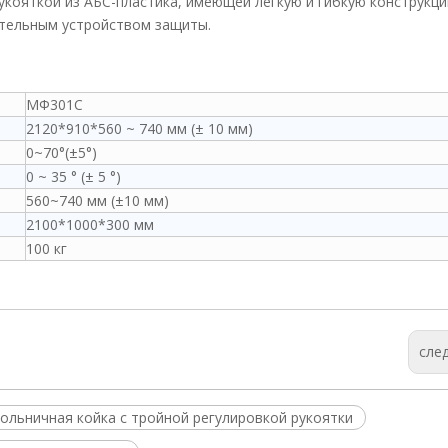
укояткой из АБС-пластика, имеющей легкую и гибкую конструкци
тельным устройством защиты.
МФ301С
2120*910*560 ~ 740 мм (± 10 мм)
0~70°(±5°)
0 ~ 35 ° (± 5 °)
560~740 мм (±10 мм)
2100*1000*300 мм
100 кг
сле
ольничная койка с тройной регулировкой рукоятки