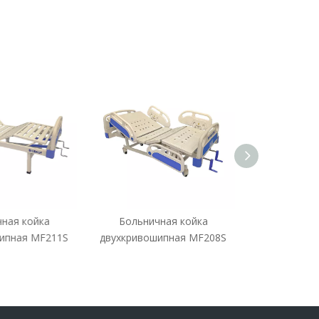
ая койка
Больничная койка
Больничн
пная MF211S
двухкривошипная MF208S
двухкривоши