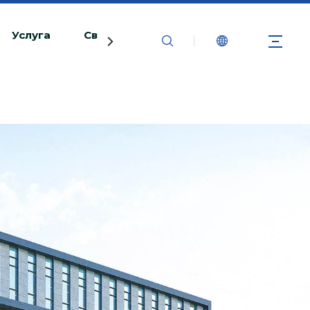
Услуга
Связаться с нами
ь с использованием бренда BIOBASE
арушение.BIOBASE расследует