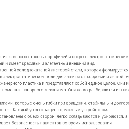
кокачественных стальных профилей и покрыт электростатическим
й и имеет красивый и элегантный внешний вид.
ственной холоднокатаной листовой стали, которая формируется
 электростатическом поле для защиты от коррозии и легкой оч
нженерного пластика и представляют собой единое целое. Они 
с помощью запорного механизма. Они легко разбираются и в ни
ками, которые очень гибки при вращении, стабильны и долгов
стью. Каждый угол оснащен тормозным устройством.
становлены с обеих сторон, легко складываются и убираются, а
ивает безопасность пациентов во время использования.