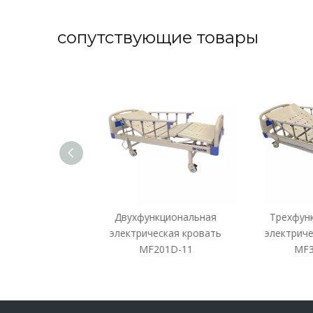
сопутствующие товары
циональная
Двухфункциональная
Трехфунк
ская кровать
электрическая кровать
электричес
03D-11
MF201D-11
MF30