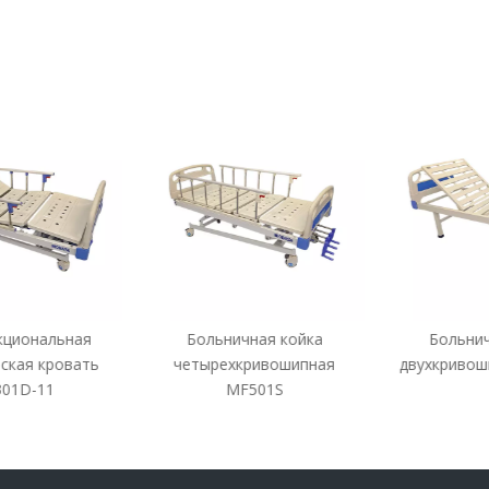
циональная
Больничная койка
Больничн
кая кровать
четырехкривошипная
двухкривоши
1D-11
MF501S