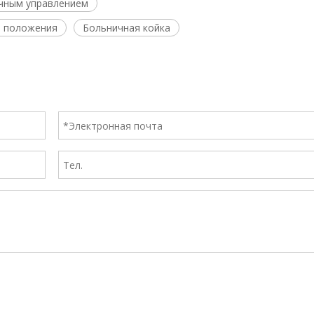
учным управлением
и положения
Больничная койка