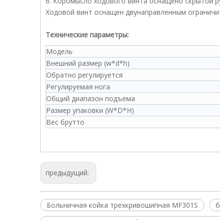
6. Коромысло ходового винта оснащено скрытой р
Ходовой винт оснащен двунаправленным ограничи
Технические параметры:
Модель
Внешний размер (w*d*h)
Обратно регулируется
Регулируемая нога
Общий диапазон подъема
Размер упаковки (W*D*H)
Вес брутто
предыдущий:
Больничная койка трехкривошипная MF301S
б