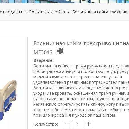
е продукты
»
Больничная койка
»
Больничная койка трехкри
Больничная койка трехкривошипна
MF301S
Введение:
Больничная койка с тремя рукоятками предста
собой универсальную и полностью регулируем
медицинскую кровать, предназначенную для
удовлетворения различных потребностей паци
больницах, клиниках и учреждениях долгосроч
ухода. Эта кровать, оснащенная тремя ручными
рукоятками, позволяет лицам, осуществляющим
независимо отрегулировать спинку, ногу и выс
кровати, обеспечивая максимальную гибкость 
позиционирования и ухода за пациентом.
Количество: