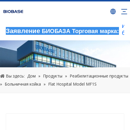
Лю
не
де
ис
Заявление
БИОБАЗА Торговая марка:
бр
бу
ра
не
на
ра
юр
Вы здесь:
Дом
»
Продукты
»
Реабилитационные продукты
от
»
Больничная койка
»
Flat Hospital Model MF1S
20